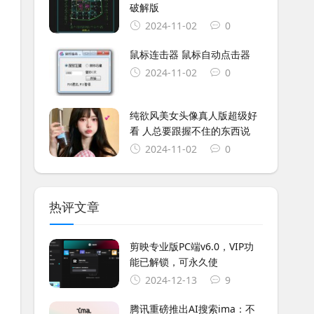
破解版
2024-11-02
0
鼠标连击器 鼠标自动点击器
2024-11-02
0
纯欲风美女头像真人版超级好
看 人总要跟握不住的东西说
2024-11-02
0
热评文章
剪映专业版PC端v6.0，VIP功
能已解锁，可永久使
2024-12-13
9
腾讯重磅推出AI搜索ima：不