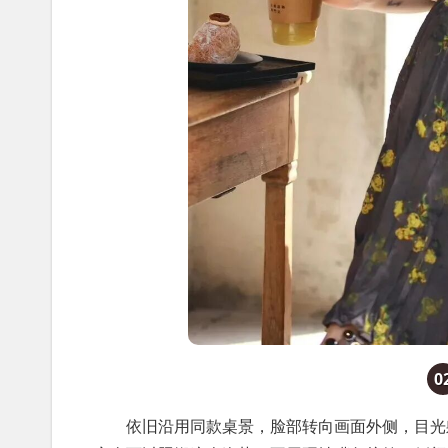
0
依旧沿用同款桌景，脸部转向画面外侧，目光躲