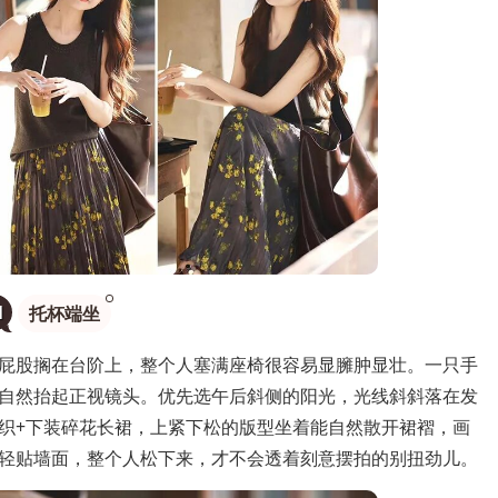
1
托杯端坐
股搁在台阶上，整个人塞满座椅很容易显臃肿显壮。一只手
自然抬起正视镜头。优先选午后斜侧的阳光，光线斜斜落在发
织+下装碎花长裙，上紧下松的版型坐着能自然散开裙褶，画
轻贴墙面，整个人松下来，才不会透着刻意摆拍的别扭劲儿。