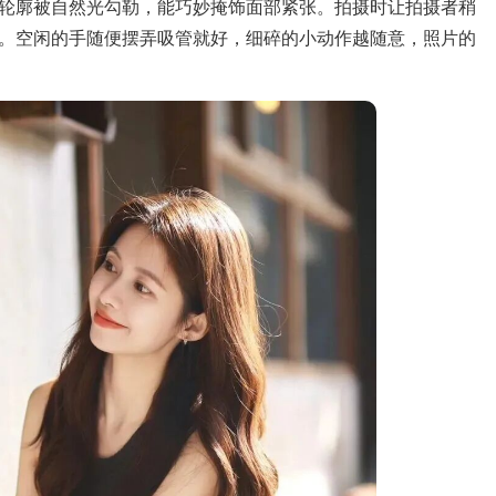
轮廓被自然光勾勒，能巧妙掩饰面部紧张。拍摄时让拍摄者稍
。空闲的手随便摆弄吸管就好，细碎的小动作越随意，照片的