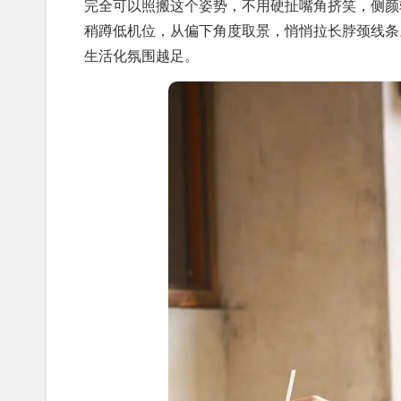
完全可以照搬这个姿势，不用硬扯嘴角挤笑，侧颜
稍蹲低机位，从偏下角度取景，悄悄拉长脖颈线条
生活化氛围越足。