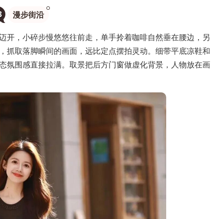
3
漫步街沿
开，小碎步慢悠悠往前走，单手拎着咖啡自然垂在腰边，另
，抓取落脚瞬间的画面，远比定点摆拍灵动。细带平底凉鞋和
态氛围感直接拉满。取景把后方门窗做虚化背景，人物放在画