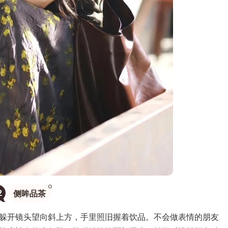
2
侧眸品茶
开镜头望向斜上方，手里照旧握着饮品。不会做表情的朋友