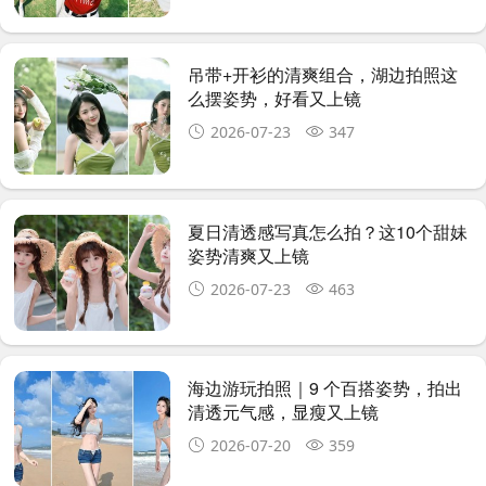
吊带+开衫的清爽组合，湖边拍照这
么摆姿势，好看又上镜
2026-07-23
347
夏日清透感写真怎么拍？这10个甜妹
姿势清爽又上镜
2026-07-23
463
海边游玩拍照｜9 个百搭姿势，拍出
清透元气感，显瘦又上镜
2026-07-20
359