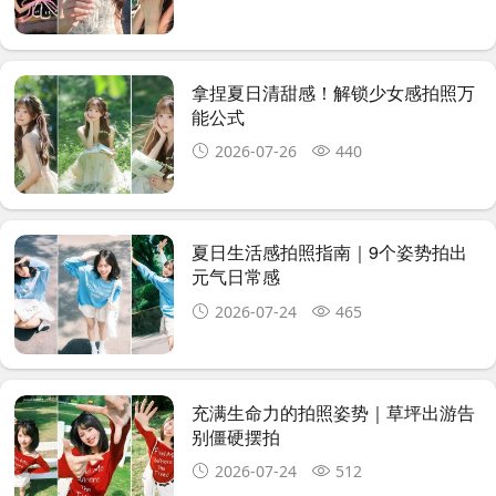
拿捏夏日清甜感！解锁少女感拍照万
能公式
2026-07-26
440
夏日生活感拍照指南｜9个姿势拍出
元气日常感
2026-07-24
465
充满生命力的拍照姿势｜草坪出游告
别僵硬摆拍
2026-07-24
512