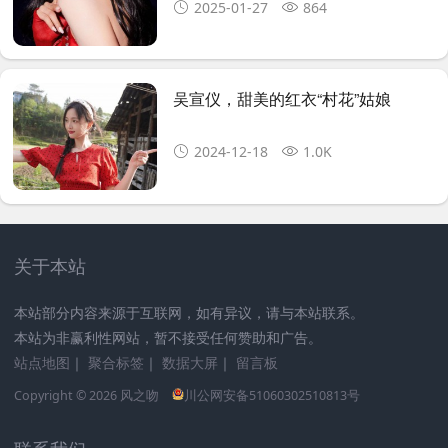
2025-01-27
864
吴宣仪，甜美的红衣“村花”姑娘 ​​​
2024-12-18
1.0K
关于本站
本站部分内容来源于互联网，如有异议，请与本站联系。
本站为非赢利性网站，暂不接受任何赞助和广告。
站点地图
｜
聚合标签
｜
数据大屏
｜
留言板
Copyright © 2026
风之吻
川公网安备51060302510813号