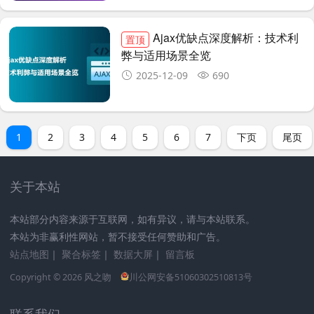
Ajax优缺点深度解析：技术利
置顶
弊与适用场景全览
2025-12-09
690
1
2
3
4
5
6
7
下页
尾页
关于本站
本站部分内容来源于互联网，如有异议，请与本站联系。
本站为非赢利性网站，暂不接受任何赞助和广告。
站点地图
｜
聚合标签
｜
数据大屏
｜
留言板
Copyright © 2026
风之吻
川公网安备51060302510813号