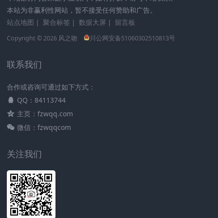
本站为非赢利性网站，暂不接受任何赞助和广告。
站点地图
｜
聚合标签
｜
数据大屏
｜
留言板
Copyright © 2026
风之吻
川公网安备51060302510813号
联系我们
合作或咨询可通过如下方式：
QQ：84113744
主页：fzwqq.com
微信：fzwqqcom
关注我们