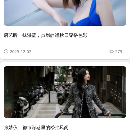
唐艺昕一抹湛蓝，点燃静谧秋日穿搭色彩
2025-12-02
579
张婧仪，都市深巷里的松弛风尚