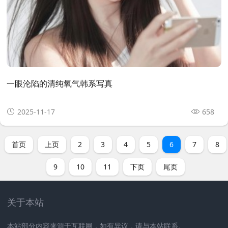
一眼沦陷的清纯氧气韩系写真
2025-11-17
658
首页
上页
2
3
4
5
6
7
8
9
10
11
下页
尾页
关于本站
本站部分内容来源于互联网，如有异议，请与本站联系。